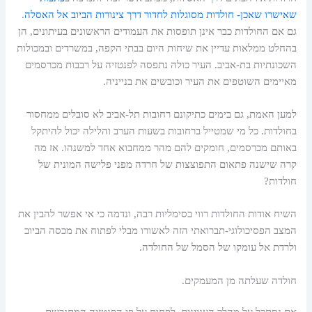
שאישרו שאכן- חולדות מסוגלות לחדור דרך צינורות הביוב אל האסלה
.
גם אם החולדות כבר אינן תופסות את העמודים הראשונים בעיתונים, הן
בהחלט ממלאות עדיין את שיחות היום בבתי הקפה, במשרדים ובמכולות
השכונתיות בת-אביב. העיר כולה נתפסה לפנטזיה על רבבות מכרסמים
מאיימים השוטפים את העיר וכובשים את בנייניה.
למען האמת, גם בימים כתיקונם רחובות תל-אביב לא סובלים ממחסור
בחולדות. כל מי שמטייל ברחובות בשעות הערב והלילה יכול להיתקל
באותם מכרסמים, חומקים להם מהר ממחבוא אחד למשנהו. אז מה
קרה שישנה פתאום התפוצצות של חרדה מפני פלישה המונית של
חולדות?
השיח אודות החולדות רווי בסימליות רבה, ונדמה כי אי אפשר להבין את
המצב הפסיכולוגי-תברואתי הזה לאשורו מבלי לפתוח את מכסה הביוב
ולרדת אל עומקו של הסמל של החולדה.
חולדה שעלתה מן המעמקים.