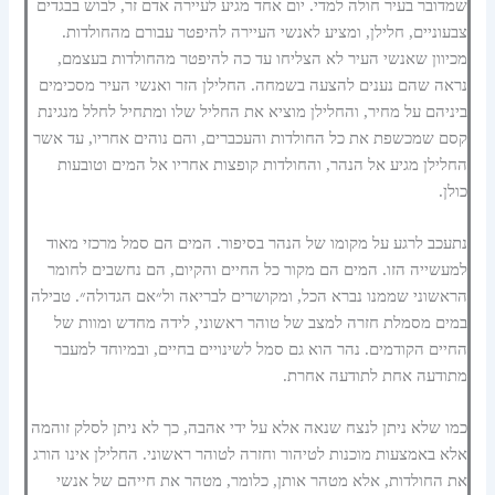
שמדובר בעיר חולה למדי. יום אחד מגיע לעיירה אדם זר, לבוש בבגדים
צבעוניים, חלילן, ומציע לאנשי העיירה להיפטר עבורם מהחולדות.
מכיוון שאנשי העיר לא הצליחו עד כה להיפטר מהחולדות בעצמם,
נראה שהם נענים להצעה בשמחה. החלילן הזר ואנשי העיר מסכימים
ביניהם על מחיר, והחלילן מוציא את החליל שלו ומתחיל לחלל מנגינת
קסם שמכשפת את כל החולדות והעכברים, והם נוהים אחריו, עד אשר
החלילן מגיע אל הנהר, והחולדות קופצות אחריו אל המים וטובעות
כולן.
נתעכב לרגע על מקומו של הנהר בסיפור. המים הם סמל מרכזי מאוד
למעשייה הזו. המים הם מקור כל החיים והקיום, הם נחשבים לחומר
הראשוני שממנו נברא הכל, ומקושרים לבריאה ול״אם הגדולה״. טבילה
במים מסמלת חזרה למצב של טוהר ראשוני, לידה מחדש ומוות של
החיים הקודמים. נהר הוא גם סמל לשינויים בחיים, ובמיוחד למעבר
מתודעה אחת לתודעה אחרת.
כמו שלא ניתן לנצח שנאה אלא על ידי אהבה, כך לא ניתן לסלק זוהמה
אלא באמצעות מוכנות לטיהור וחזרה לטוהר ראשוני. החלילן אינו הורג
את החולדות, אלא מטהר אותן, כלומר, מטהר את חייהם של אנשי