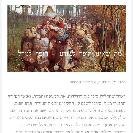
נשוב אל הסיפור, אל שלב הנקמה.
לאחר שהחלילן סילק את החולדות, את המגיפה והמוות, ואנשי העיירה
התנערו ממנו וסירבו לשלם לו, החלילן עוזב את העיירה, פגוע וזועם.
בפעם הבאה שהחלילן מופיע בהמלין, הוא מנגן שוב את מנגינת הקסם
שלו, אלא שהפעם אלו הם ילדי העיירה שנמשכים כמהופנטים אחריו.
החלילן אוסף כמעט את כל ילדי העיירה, כמאה ושלושים ילדים
במספר, ומוליך אותם אל מחוץ לעיר, בדרך ארוכה אל ההרים, והם