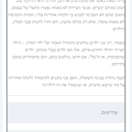
ביתר-שאת כאשר אנו מתכחשים אליהם, וגורלנו הוא להיתקל שוב
ושוב באותם קשיים. אנשי העיירה לא באמת נפטרו מהצל של עצמם,
משום שהם לא הסכימו לפגוש בו ולקחת אחריות עליו. המוות והמגיפה
לא באמת טופלו, אלא רק סולקו מהעין, והם חזרו להכות בבני המלין,
הילדים.
כאמור, רק שני ילדים נמלטים מהגורל האכזר של ילדי המלין – הילד
העיוור והילד החרש-אילם. אלו הם ילדים בעלי מומים, ילדים
שהפגימות, או ה"צל", אם תרצו, בולטים בהם, והם מתמודדים עימם
בחייהם.
וכעת נותרת בעינה השאלה, האם אנו מוכנים להתמודד ולקחת אחריות
על מה שיוצא מהביוב, או שנשאיר את זה לילדינו?
קרדיטים: