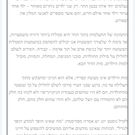
נעלמים יחד איתו בבטן ההר. רק שני ילדים נותרים מאחור – ילד אחד
עיוור וילד אחר אילם-חרש, והם אשר מספרים לאנשי המלין את
שאירע.
התמונה של ההעלמות בתוך ההר היא סמלית ביותר ורוויה משמעויות,
אך נדמה לי שלצורך הפשטות אנו יכולים להסתפק במשמעות הסמלית
הפשוטה יותר של כניסת אדם אל תוך אדמה – קבורה. הסירוב לשלם
לחלילן על סילוק החולדות, סוכני המגיפה, המחלה, והמוות, מוביל
למות הילדים, מות הדור הבא.
מות הילדים אינו מעשה קפריזי, אלא הוא הגיוני ומתבקש מתוך
העלילה עד כה. ברגע שבני העיר סירבו לשלם לחלילן על כך שנפטר
מהחולדות, הם לא היו שותפים בעבודת הניקוי/ריפוי ולא לקחו בה חלק.
הם לא התמודדו עם הצל שלהם, ולא הודו שהוא חלק מהם, חלק
מזהותם.
לקרל גוסטב יונג יש אמרה מפורסמת: "מה שאינו הופך למודע הופך
לגורל". הכוחות שאיננו מודעים אליהם ממשיכים להשפיע על חיינו