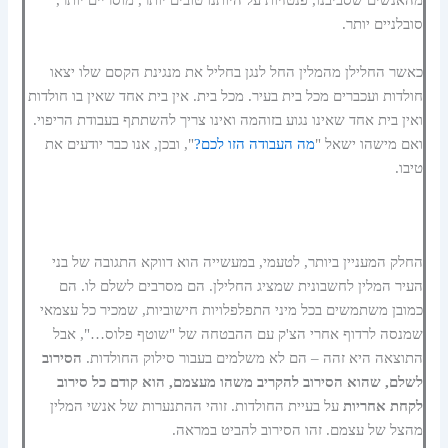
מהאנשים שסביבנו, פנטזיות על היותנו טובים יותר, מוסריים יותר,
סובלניים יותר.
כאשר החלילן מהמלין החל לנגן בחליל את מנגינת הקסם שלו יצאו
חולדות ועכברים מכל בית בעיר. מכל בית. אין בית אחד שאין בו חולדות
ואין בית אחד שאינו נגוע בזוהמה ואינו צריך להשתתף בעבודת הריפוי.
ואם מישהו ישאל "
מה העבודה הזו לכם?
", ובכן, אנו כבר יודעים את
טיבו.
החלק המעניין ביותר, לטעמי, במעשייה הוא דווקא התגובה של בני
העיר המלין לחשבונית שמציג החלילן. הם מסרבים לשלם לו. הם
כמובן משתמשים בכל מיני התפלפלויות חישוביות, שמכיר כל עצמאי
שמנסה לרדוף אחרי הצ'ק עם ההבטחה של "שוטף פלוס…", אבל
התוצאה היא זהה – הם לא משלמים בעבור סילוק החולדות.
הסירוב
לשלם, שהוא הסירוב להקריב משהו מעצמם, הוא קודם כל סירוב
לקחת אחריות
על בעיית החולדות. זוהי ההתנערות של אנשי המלין
מהצל של עצמם. זהו הסירוב להביט במראה.