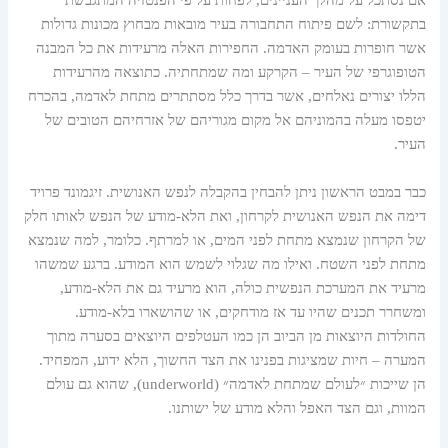
אם נסתכל על מהלך העניינים, לפחות על פי הפנטזיה המתגבשת
בתקשורת: לשם פיתוח התחבורה בעיר מובאות מבחוץ מכונות גדולות
אשר חופרות בעומק האדמה. החפירות האלה מרעידות את כל המבנה
הטופוגרפי של העיר – הקרקע ומה שמתחתיה. כתוצאה מהרעידות
הללו יצורים נאלחים, אשר בדרך כלל מסתתרים מתחת לאדמה, בהכרח
יטפסו מעלה בהמוניהם אל מקום מגוריהם של אזרחיהם הטובים של
העיר.
כבר במבט הראשון ניתן להבחין בהקבלה לנפש האנושית. זיגמונד פרויד
דימה את הנפש האנושית לקרחון, ואת הלא-מודע של הנפש לאותו חלק
של הקרחון שנמצא מתחת לפני המים, או למרתף. כלומר, למה שנמצא
מתחת לפני השטח. ואילו מה שגלוי לשמש הוא המודע. ברגע שמשהו
מרעיד את המערכת הנפשית כולה, הוא מרעיד גם את הלא-מודע,
ומשחרר תכנים שהיו עד אז מודחקים, או שהושארו בלא-מודע.
החולדות היוצאות מן הביוב הן כמו העטלפים היוצאים בסערה מתוך
המערה – חיות שמציגות בפנינו את הצד החשוך, הלא ידוע, המפחיד.
הן שייכות ״לעולם שמתחת לאדמה״ (underworld), שהוא גם עולם
המוות, וגם הצד האפל והלא מודע של ישותנו.