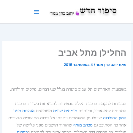
ילוג
תוכן
החלילן מתל אביב
מאת
יואב כהן מנור
/
4 בספטמבר 2015
בשבועות האחרונים תל-אביב סוערת בגלל שני דברים. פקקים וחולדות.
העבודות להקמת הרכבת הקלה מבטיחות להביא את בשורת הרכבת
התחתית לתל-אביב, ובינתיים
מומחים שונים
משמיעים
אזהרות מפני
המון החולדות
שיעלו מן המעמקים ויטפסו אל דירות התושבים הנצורים.
אחר כך הסתובב גם
מכתב מזויף
שהזהיר תושבים מפני פלישה של
חולדות אל הבתים דרך האסלות, מכתב אשר זכה לתמיכה ב
כתבות