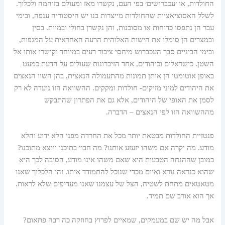
החולדות, או ׳עכברושים׳ בפי העם, נקשרו מאז ומעולם בזוהמה ולכלוך.
לשלל האסוציאציות שהחולדות מייצרות בנו יש היסטוריה ענפה, ובימי
עבר הן נתפסו כדוחות או מסוכנות, והן נקשרן בחולי ובמוות. בסין
ובמצרים הן סימלו את הישות האלוהית הרעה האחראית על המגפות,
ובימי הביניים סבך העכברוש מיחסי ציבור רעים במיוחד וקישרו אותו אל
השטן. כישראלים וכיהודים, אחד הזיכרונות שעולים על הדעת כמעט
באופן אוטומטי הן אותן תמונות מהתעמולה הנאצית, בהן השוו הנאצים
את היהודים למיני מזיקים- חולדות ומקקים. ההשוואה הזו נועדה לא רק
לסמן את האופי של היהודים, אלא גם את הפתרון שהתבקש
מההשוואה הזו לפי הנאצים – הדברה.
פנטזיית החולדות מבטאת יותר מכל את החרדה מפני הלא ידוע והלא
מודע. מה יקרה אם משהו יזעזע אותנו? מה חבוי בתוכנו וייצא מתוכנו?
כמובן שההנחה הטבעית היא שאם משהו אינו מודע, הסיבה לכך היא
שהוא כנראה נורא ואיום מכדי שנוכל להתמודד איתו. זהו הלכלוך שאנו
מטאטאים מתחת לשטיח, הצל של עצמנו שאנו מעדיפים שלא לראות.
אך הוא אורב שם תמיד.
אבל מה יש שם במעמקים, שמאיים לפרוץ בחוזקה כה רבה פתאום?