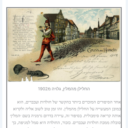
החלילן מהמלין, גלויה מ1902
אחד הסיפורים המוכרים ביותר בהקשר של חולדות ועכברים, הוא
כמובן המעשייה על החלילן מהמלין. זהו זמן טוב לשוב אליה ולקרוא
אותה קריאה סימבולית. בסיפור זה, עיירה בדרום גרמניה בשם ׳המלין׳
סובלת ממכת חולדות ועכברים. כזכור, החולדה היא סמל למגיפה, כך