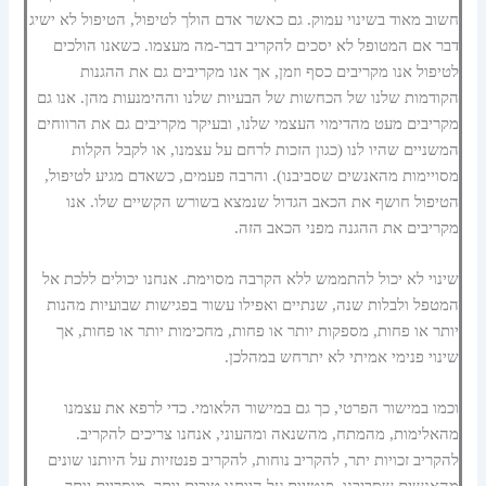
חשוב מאוד בשינוי עמוק. גם כאשר אדם הולך לטיפול, הטיפול לא ישיג
דבר אם המטופל לא יסכים להקריב דבר-מה מעצמו. כשאנו הולכים
לטיפול אנו מקריבים כסף וזמן, אך אנו מקריבים גם את ההגנות
הקודמות שלנו של הכחשות של הבעיות שלנו וההימנעות מהן. אנו גם
מקריבים מעט מהדימוי העצמי שלנו, ובעיקר מקריבים גם את הרווחים
המשניים שהיו לנו (כגון הזכות לרחם על עצמנו, או לקבל הקלות
מסויימות מהאנשים שסביבנו). והרבה פעמים, כשאדם מגיע לטיפול,
הטיפול חושף את הכאב הגדול שנמצא בשורש הקשיים שלו. אנו
מקריבים את ההגנה מפני הכאב הזה.
שינוי לא יכול להתממש ללא הקרבה מסוימת. אנחנו יכולים ללכת אל
המטפל ולבלות שנה, שנתיים ואפילו עשור בפגישות שבועיות מהנות
יותר או פחות, מספקות יותר או פחות, מחכימות יותר או פחות, אך
שינוי פנימי אמיתי לא יתרחש במהלכן.
וכמו במישור הפרטי, כך גם במישור הלאומי. כדי לרפא את עצמנו
מהאלימות, מהמתח, מהשנאה ומהעוני, אנחנו צריכים להקריב.
להקריב זכויות יתר, להקריב נוחות, להקריב פנטזיות על היותנו שונים