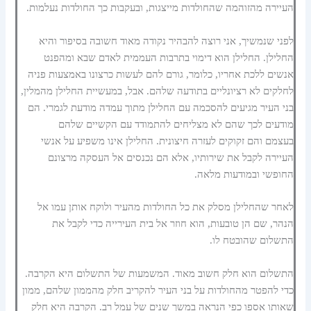
העיירה מהזוהמה שהחולדות מייצגות, ובעקבות כך החולדות נעלמות.
לפני שנמשיך, אני רוצה להבהיר נקודה מאוד חשובה בסיפור והיא
החלילן. החלילן הוא דימוי בתרבות העממית לאדם שבא ומהפנט
אנשים ללכת אחריו, כלומר, גורם להם לעשות כרצונו באמצעות פניה
לחלקים לא רציונליים בתודעה שלהם. אבל, במעשיית החלילן מהמלין,
בני העיר מגיעים להסכמה עם החלילן מתוך עמדה מודעת לגמרי. הם
מודעים לכך שהם לא מצליחים להתמודד עם הקשיים שלהם
בעצמם והם זקוקים לעזרה חיצונית. החלילן אינו משפיע על אנשי
העיירה לקבל את שירותיו, אלא הם נכנסים אל העסקה מרצונם
החופשי ובמודעות מלאה.
לאחר שהחלילן מסלק את כל החולדות מהעיר ולוקח אותן עמו אל
הנהר, שם הן טובעות, הוא חוזר אל בית העירייה כדי לקבל את
התשלום שהובטח לו.
התשלום הוא חלק חשוב מאוד. המשמעות של התשלום היא הקרבה.
כדי להפטר מהחולדות על בני העיר להקריב חלק מהממון שלהם, ממון
שאותו אספו כפי הנראה במשך שנים של עמל רב. הקרבה היא חלק