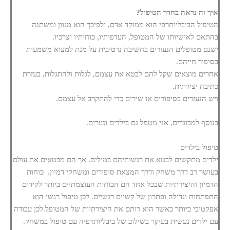
איך זה נראה בחדר הטיפול?
הטיפול הביבליותרפי הוא ממוקד אדם, ולפיכך הוא מגוון ומשתנה
בהתאם לאישיותו של המטופל, העדפותיו, כוחותיו וצרכיו.
ישנם מטופלים הנעזרים בחשיבה נרטיבית על מנת למצוא משמעות
בסיפור חייהם.
אחרים מוצאים שקל להם לבטא את עצמם, לגלות ולהתגלות, בעזרת
כתיבה יצירתית.
ויש הנעזרים בסיפורים או שירים כדי להתקרב אל עצמם.
בנוסף למבוגרים, אני מטפל גם בילדים ונערים.
טיפול בילדים
ילדים מתקשים לבטא את רגשותיהם במילים. אך הם מבטאים את עולם
בעושר רב דרך משחק ודרך המצאת סיפורים ומשחקי דמיון. כוחות
הדמיון והיצירתיות שבכל אחד הם הכוחות העוצמתיים ביותר לקידום
התפתחות וגדילה ופתרון של קשיים רגשיים. לכן טיפול רגשי הוא
אפקטיבי ביותר כאשר הוא רותם את היצירתיות של המטופל.לכן עבודה
עם ילדים נעשית בעיקר בשילוב של ביבליותרפיה עם טיפול במשחק.