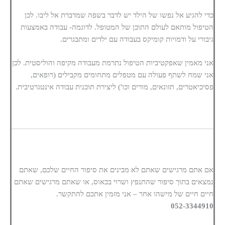
כדי להגיע אל נפשו של הילד יש לדבר בשפה שמדברת אל ליבו. לכן
הטיפול מותאם לעולם התוכן של המטופל. לדוגמה- עבודה באמצעות
גיבורי על ודמויות קומיקס בעבודה עם ילדים ומתבגרים.
אני מאמין שאפקטיביות הטיפול נתרמת מעבודה מקיפה והוליסטית. לכן
אני שמח לשתף פעולה עם מטפלים מתחומים מקבילים (רופאים,
פסיכיאטרים, תזונאים, מורים וכו') ליצירת תוכנית עבודה אינטגרטיבית.
אם אתם מרגישים שאתם לא מבינים את סיפור החיים שלכם, שאתם
נמצאים בתוך סיפור שהתנפץ ושרוי בכאוס, או שאתם מרגישים שאתם
חיים חיים של מישהו אחר – אני מזמין אתכם להתקשר.
052-3344910