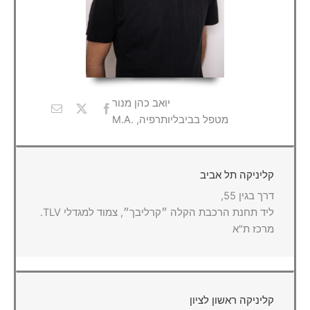
יואב כהן מנור
מטפל בביבליותרפיה, .M.A
קליניקה תל אביב
דרך בגין 55,
ליד תחנת הרכבת הקלה ״קרליבך״, צמוד למגדלי TLV.
מרכז ת"א
קליניקה ראשון לציון